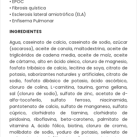
• EPOC
• Fibrosis quística
• Esclerosis lateral amiotrófica (ELA)
• Enfisema Pulmonar
INGREDIENTES
Agua, caseinato de calcio, caseinato de sodio, azúcar
(sacarosa), aceite de canola, maltodextrina, aceite de
triglicéridos de cadena media, aceite de maíz, aceite
de cártamo, alto en ácido oleico, cloruro de magnesio,
fosfato tribásico de calcio, lecitina de soya, citrato de
potasio, saborizantes naturales y artificiales, citrato de
sodio, fosfato dibásico de potasio, ácido ascórbico,
cloruro de colina, L-carnitina, taurina, goma gellana,
sal (cloruro de sodio), sulfato de zinc, acetato de d-
alfa-tocoferilo, sulfato ferroso, niacinamida,
pantotenato de calcio, sulfato de manganeso, sulfato
cúprico, clorhidrato de tiamina, clorhidrato de
piridoxina, riboflavina, beta-caroteno, palmitato de
vitamina A, ácido fólico, biotina, cloruro de cromo,
molibdato de sodio, yoduro de potasio, selenato de