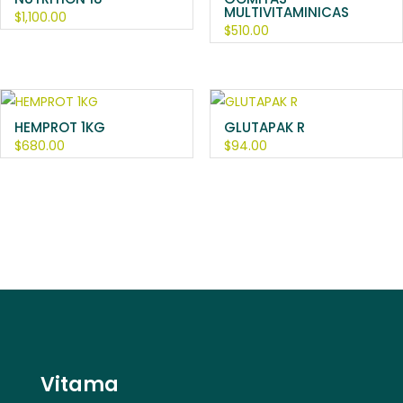
MULTIVITAMINICAS
$
1,100.00
$
510.00
HEMPROT 1KG
GLUTAPAK R
$
680.00
$
94.00
Vitama