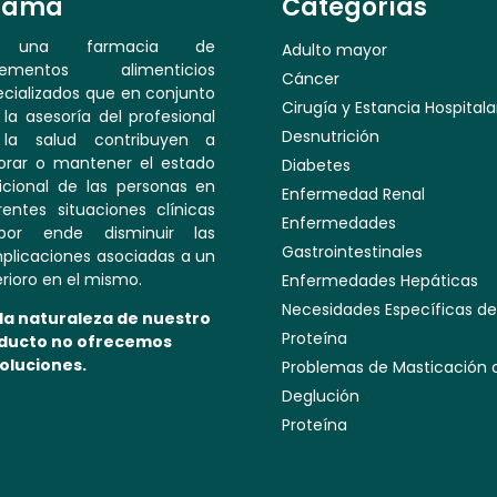
tama
Categorías
 una farmacia de
Adulto mayor
lementos alimenticios
Cáncer
cializados que en conjunto
Cirugía y Estancia Hospitala
la asesoría del profesional
Desnutrición
la salud contribuyen a
orar o mantener el estado
Diabetes
icional de las personas en
Enfermedad Renal
rentes situaciones clínicas
Enfermedades
or ende disminuir las
Gastrointestinales
plicaciones asociadas a un
rioro en el mismo.
Enfermedades Hepáticas
Necesidades Específicas de
 la naturaleza de nuestro
Proteína
ducto no ofrecemos
oluciones.
Problemas de Masticación 
Deglución
Proteína