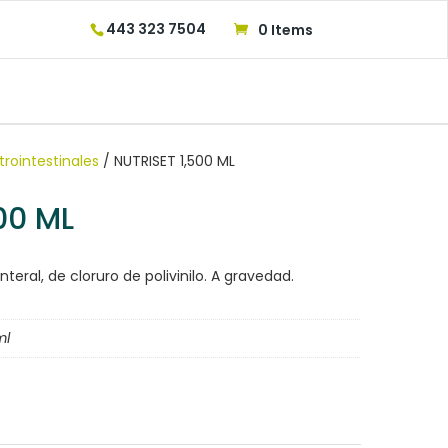
443 323 7504
0 Items
rointestinales
/ NUTRISET 1,500 ML
00 ML
eral, de cloruro de polivinilo. A gravedad.
ml