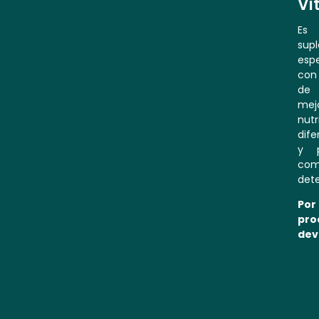
Vi
Es
sup
espe
con 
de 
mej
nutr
dife
y p
com
dete
Por
pro
dev