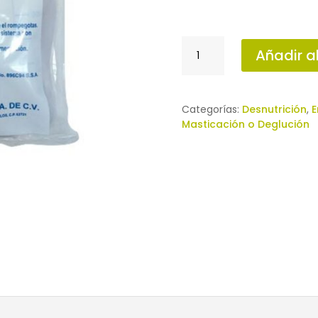
NUTRISET
Añadir al
1,500
ML
cantidad
Categorías:
Desnutrición
,
E
Masticación o Deglución