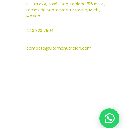

ECOPLAZA, José Juan Tablada 516 Int. 4,
Lomas de Santa María, Morelia, Mich.,
México.

443 323 7504

contacto@vitamanutricion.com

L-V: 10:00 a 14:00
y de 16:00 a 19:30
S: 10:00 a 14:00
D: Cerrado