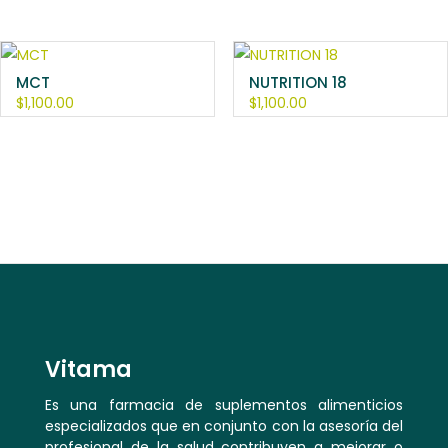
MCT
NUTRITION 18
$
1,100.00
$
1,100.00
Vitama
Es una farmacia de suplementos alimenticios
especializados que en conjunto con la asesoría del
profesional de la salud contribuyen a mejorar o