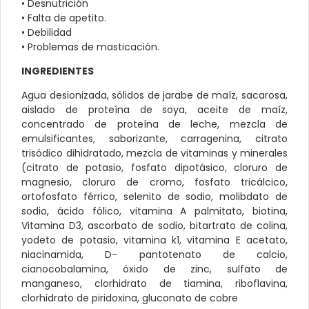
• Desnutrición
• Falta de apetito.
• Debilidad
• Problemas de masticación.
INGREDIENTES
Agua desionizada, sólidos de jarabe de maíz, sacarosa,
aislado de proteína de soya, aceite de maíz,
concentrado de proteína de leche, mezcla de
emulsificantes, saborizante, carragenina, citrato
trisódico dihidratado, mezcla de vitaminas y minerales
(citrato de potasio, fosfato dipotásico, cloruro de
magnesio, cloruro de cromo, fosfato tricálcico,
ortofosfato férrico, selenito de sodio, molibdato de
sodio, ácido fólico, vitamina A palmitato, biotina,
Vitamina D3, ascorbato de sodio, bitartrato de colina,
yodeto de potasio, vitamina k1, vitamina E acetato,
niacinamida, D- pantotenato de calcio,
cianocobalamina, óxido de zinc, sulfato de
manganeso, clorhidrato de tiamina, riboflavina,
clorhidrato de piridoxina, gluconato de cobre