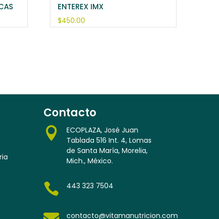
ICAS
ENTEREX IMX
$
450.00
Contacto

ECOPLAZA, José Juan
Tablada 516 Int. 4, Lomas
de Santa María, Morelia,
ria
Mich., México.

443 323 7504

contacto@vitamanutricion.com