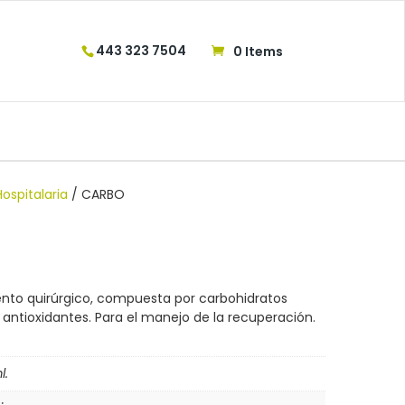
443 323 7504
0 Items
Hospitalaria
/ CARBO
ento quirúrgico, compuesta por carbohidratos
antioxidantes. Para el manejo de la recuperación.
l.