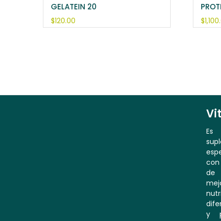
GELATEIN 20
PROT
$
120.00
$
1,100
Vi
Es
sup
espe
con 
de 
mej
nutr
dife
y p