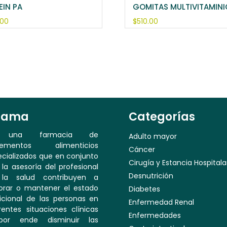
EIN PA
GOMITAS MULTIVITAMIN
.00
$
510.00
tama
Categorías
 una farmacia de
Adulto mayor
lementos alimenticios
Cáncer
cializados que en conjunto
Cirugía y Estancia Hospitala
la asesoría del profesional
Desnutrición
la salud contribuyen a
orar o mantener el estado
Diabetes
icional de las personas en
Enfermedad Renal
rentes situaciones clínicas
Enfermedades
or ende disminuir las